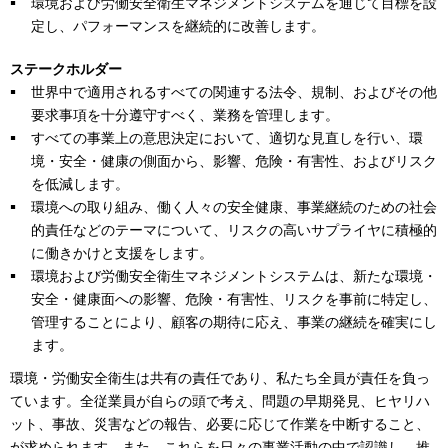
環境および労働安全衛生マネジメントシステムを通じて目標を設
定し、パフォーマンスを継続的に改善します。
ステークホルダー
世界中で適用されるすべての関連する法令、規制、およびその他
要求事項を十分遵守すべく、業務を管理します。
すべての事業上の意思決定において、適切な見直しを行い、環
境・安全・健康の側面から、影響、危険・有害性、およびリスク
を低減します。
環境への取り組み、働く人々の安全健康、事業継続のための社会
的責任などのテーマについて、リスクの高いサプライヤに積極的
に働きかけと支援をします。
環境および労働安全衛生マネジメントシステムは、新たな環境・
安全・健康面への影響、危険・有害性、リスクを事前に特定し、
管理することにより、顧客の期待に応え、事業の継続を確実にし
ます。
環境・労働安全衛生は共有の責任であり、私たち全員が責任を負っ
ています。全従業員が自らの頭で考え、問題の早期発見、ヒヤリハ
ット、事故、災害などの報告、必要に応じて作業を中断すること、
が求められます。また、これらを日々の事業活動の中で認識し、推