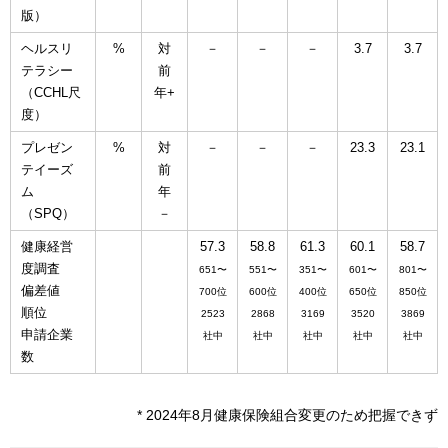
版）
ヘルスリ
%
対
－
－
－
3.7
3.7
テラシー
前
（CCHL尺
年+
度）
プレゼン
%
対
－
－
－
23.3
23.1
テイーズ
前
ム
年
（SPQ）
－
健康経営
57.3
58.8
61.3
60.1
58.7
度調査
651〜
551〜
351〜
601〜
801〜
偏差値
700位
600位
400位
650位
850位
順位
2523
2868
3169
3520
3869
申請企業
社中
社中
社中
社中
社中
数
* 2024年8月健康保険組合変更のため把握できず