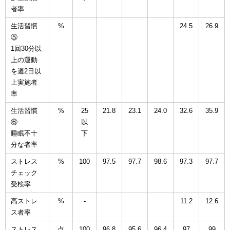
者率
生活習慣
%
24.5
26.9
⑤
1回30分以
上の運動
を週2日以
上実施者
率
生活習慣
%
25
21.8
23.1
24.0
32.6
35.9
⑥
以
睡眠不十
下
分な者率
ストレス
%
100
97.5
97.7
98.6
97.3
97.7
チェック
受検率
高ストレ
%
-
11.2
12.6
ス者率
ストレス
点
100
96.8
95.6
96.4
97
99