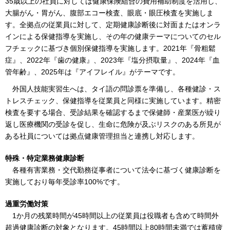
35歳以上の社員に対しては健康保険組合の費用補助制度を活用し、
大腸がん・胃がん、腹部エコー検査、眼底・眼圧検査を実施しま
す。全拠点の従業員に対して、定期健康診断後に対面またはオンラ
インによる保健指導を実施し、その年の健康テーマについてのセル
フチェックに基づき個別保健指導を実施します。2021年『骨粗鬆
症』、2022年『歯の健康』、2023年『塩分摂取量』、2024年『血
管年齢』、2025年は『アイフレイル』がテーマです。
外国人技能実習生へは、タイ語の問診票を準備し、各種健診・ス
トレスチェック、保健指導を従業員と同様に実施しています。精密
検査を要する場合、受診結果を確認するまで保健師・産業医が繰り
返し医療機関の受診を促し、生命に危険が及ぶリスクのある所見が
ある社員については拠点健康管理担当と連携し対応します。
特殊・特定業務健康診断
各種有害業務・交代勤務従事者について法令に基づく健康診断を
実施しており毎年受診率100%です。
過重労働対策
1か月の残業時間が45時間以上の従業員は役職者も含めて時間外
超過健康診断の対象となります。45時間以上80時間未満では蓄積疲