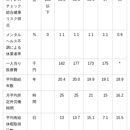
チェック
以
総合健康
下
リスク得
点
メンタル
%
0
1.1
1.1
1.1
1.1
0.9
ヘルス不
調による
休業者率
一人当り
千
142
177
173
175
*
医療費
円
平均勤続
年
20.4
20.0
19.9
19.1
18.9
年数
月平均所
時
25
25
21
15
16.2
定外労働
間
時間
平均有給
日
13
13.7
15.1
7.1
15.5
休暇取得