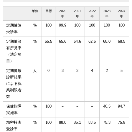
単位
目標
2020
2021
2022
2023
2024
年
年
年
年
年
定期健診
%
100
99.9
100
100
100
100
受診率
定期健診
%
55.5
65.6
64.6
62.6
68.0
68.5
有所見率
（法定項
目）
定期健康
人
0
3
3
4
2
5
診断結果
による就
業制限者
数
保健指導
%
100
－
－
－
40.5
94.7
実施率
精密検査
%
100
88.0
85.1
83.5
75.3
75.9
受診率