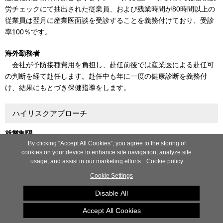
労チェックにて抽出された従業員、および残業時間が80時間以上の
従業員は翌月に産業医面談を受診することを義務付けており、受診
率100％です。
海外勤務者
会社が予防接種費用を負担し、赴任前後では産業医による赴任可
の判断を経て赴任します。赴任中も年に一度の健康診断を義務付
け、結果にもとづき保健指導をします。
ハイリスクアプローチ
就業制限
By clicking “Accept All Cookies”, you agree to the storing of
重症糖尿病・高血圧などの心疾患・脳血管疾患ハイリスク者には
cookies on your device to enhance site navigation, analyze site
交代勤務や海外出張、長時間残業などを禁止する就業制限を産業医
usage, and assist in our marketing efforts.
Cookie policy
が指示します。
Cookie Settings
メタボリックシンドローム対策：特定保健指導
Disable All
特定保健指導対象の従業員に対してだけでなく、メタボリックシ
Accept All Cookies
ンドロームに該当する40歳以下や服薬中の従業員に対しても保健師