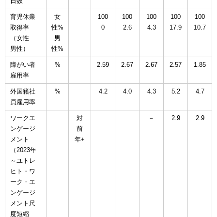
日数
育児休業
女
100
100
100
100
100
取得率
性%
0
2.6
4.3
17.9
10.7
（女性
男
男性）
性%
障がい者
%
2.59
2.67
2.67
2.57
1.85
雇用率
外国籍社
%
4.2
4.0
4.3
5.2
4.7
員雇用率
ワークエ
対
－
2.9
2.9
ンゲージ
前
メント
年+
（2023年
～ユトレ
ヒト・ワ
ーク・エ
ンゲージ
メント尺
度短縮