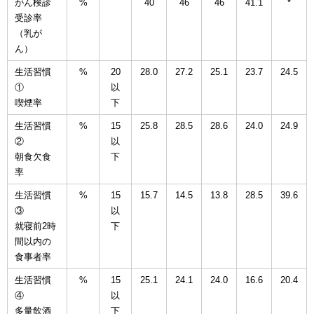
がん検診
%
40
46
46
41.1
*
受診率
（乳が
ん）
生活習慣
%
20
28.0
27.2
25.1
23.7
24.5
①
以
喫煙率
下
生活習慣
%
15
25.8
28.5
28.6
24.0
24.9
②
以
朝食欠食
下
率
生活習慣
%
15
15.7
14.5
13.8
28.5
39.6
③
以
就寝前2時
下
間以内の
食事者率
生活習慣
%
15
25.1
24.1
24.0
16.6
20.4
④
以
多量飲酒
下