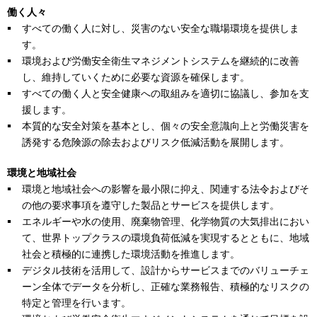
働く人々
すべての働く人に対し、災害のない安全な職場環境を提供しま
す。
環境および労働安全衛生マネジメントシステムを継続的に改善
し、維持していくために必要な資源を確保します。
すべての働く人と安全健康への取組みを適切に協議し、参加を支
援します。
本質的な安全対策を基本とし、個々の安全意識向上と労働災害を
誘発する危険源の除去およびリスク低減活動を展開します。
環境と地域社会
環境と地域社会への影響を最小限に抑え、関連する法令およびそ
の他の要求事項を遵守した製品とサービスを提供します。
エネルギーや水の使用、廃棄物管理、化学物質の大気排出におい
て、世界トップクラスの環境負荷低減を実現するとともに、地域
社会と積極的に連携した環境活動を推進します。
デジタル技術を活用して、設計からサービスまでのバリューチェ
ーン全体でデータを分析し、正確な業務報告、積極的なリスクの
特定と管理を行います。