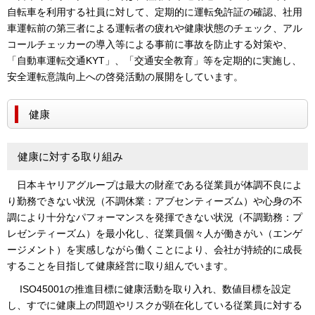
自転車を利用する社員に対して、定期的に運転免許証の確認、社用
車運転前の第三者による運転者の疲れや健康状態のチェック、アル
コールチェッカーの導入等による事前に事故を防止する対策や、
「自動車運転交通KYT」、「交通安全教育」等を定期的に実施し、
安全運転意識向上への啓発活動の展開をしています。
健康
健康に対する取り組み
日本キヤリアグループは最大の財産である従業員が体調不良によ
り勤務できない状況（不調休業：アブセンティーズム）や心身の不
調により十分なパフォーマンスを発揮できない状況（不調勤務：プ
レゼンティーズム）を最小化し、従業員個々人が働きがい（エンゲ
ージメント）を実感しながら働くことにより、会社が持続的に成長
することを目指して健康経営に取り組んでいます。
ISO45001の推進目標に健康活動を取り入れ、数値目標を設定
し、すでに健康上の問題やリスクが顕在化している従業員に対する