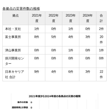
各拠点の災害件数の推移
拠点
2021年
2022年
2023年
2024年
合
度
度
度
度
計
本社・支社
1件
0件
1件
0件
2件
富士事業所
8件
5件
4件
3件
20
件
津山事業所
0件
0件
1件
0件
1件
掛川開発セン
0件
0件
0件
0件
0件
ター
日本キヤリア
9件
4件
6件
3件
22
社 合計
件