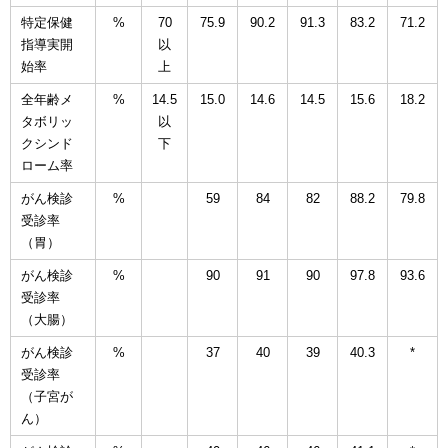
特定保健
%
70
75.9
90.2
91.3
83.2
71.2
指導実開
以
始率
上
全年齢メ
%
14.5
15.0
14.6
14.5
15.6
18.2
タボリッ
以
クシンド
下
ローム率
がん検診
%
59
84
82
88.2
79.8
受診率
（胃）
がん検診
%
90
91
90
97.8
93.6
受診率
（大腸）
がん検診
%
37
40
39
40.3
*
受診率
（子宮が
ん）